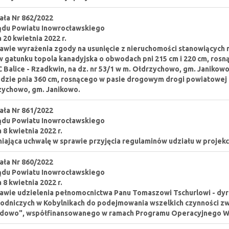
ła Nr 862/2022
ądu Powiatu Inowrocławskiego
a 20 kwietnia 2022 r.
awie wyrażenia zgody na usunięcie z nieruchomości stanowiących m
 gatunku topola kanadyjska o obwodach pni 215 cm i 220 cm, ros
 Balice - Rzadkwin, na dz. nr 53/1 w m. Ołdrzychowo, gm. Janikow
zie pnia 360 cm, rosnącego w pasie drogowym drogi powiatowej Nr
ychowo, gm. Janikowo.
ła Nr 861/2022
ądu Powiatu Inowrocławskiego
a 8 kwietnia 2022 r.
iająca uchwalę w sprawie przyjęcia regulaminów udziału w projekc
ła Nr 860/2022
ądu Powiatu Inowrocławskiego
a 8 kwietnia 2022 r.
awie udzielenia pełnomocnictwa Panu Tomaszowi Tschurlowi - dy
odniczych w Kobylnikach do podejmowania wszelkich czynności zwi
dowo", współfinansowanego w ramach Programu Operacyjnego Wi