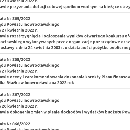
a 27 kwietnia 2022 r.
awie przyznania dotacji celowej spółkom wodnym na bieżące utrz
ła Nr 869/2022
ądu Powiatu Inowrocławskiego
a 27 kwietnia 2022 r.
awie rozstrzygnięcia i ogłoszenia wyników otwartego konkursu ofe
ocławskiego wykonywanych przez organizacje pozarządowe oraz i
3 ustawy z dnia 24 kwietnia 2003 r. o działalności pożytku publiczne
ła Nr 868/2022
ądu Powiatu Inowrocławskiego
a 27 kwietnia 2022 r.
awie oceny i zarekomendowania dokonania korekty Planu finansowe
ka Błażka w Inowrocławiu na 2022 rok
ła Nr 867/2022
ądu Powiatu Inowrocławskiego
a 20 kwietnia 2022 r.
awie dokonania zmian w planie dochodów i wydatków budżetu Powi
ła Nr 866/2022
ądu Powiatu Inowrocławskiego