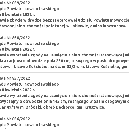
ła Nr 859/2022
ądu Powiatu Inowrocławskiego
a 8 kwietnia 2022 r.
awie zbycia w drodze bezprzetargowej udziału Powiatu Inowrocł
owanej nieruchomości położonej w Latkowie, gmina Inowrocław.
ła Nr 858/2022
ądu Powiatu Inowrocławskiego
a 8 kwietnia 2022 r.
awie wyrażenia zgody na usunięcie z nieruchomości stanowiącej 
ia akacjowa o obwodzie pnia 230 cm, rosnącego w pasie drogowym
towo - Lisewo Kościelne, na dz. nr 33/2 w m. Lisewo Kościelne, gm.
ła Nr 857/2022
ądu Powiatu Inowrocławskiego
a 8 kwietnia 2022 r.
awie wyrażenia zgody na usunięcie z nieruchomości stanowiącej 
zwyczajny o obwodzie pnia 145 cm, rosnącego w pasie drogowym d
. nr 49/1 w m. Bródzki, obręb Bachorce, gm. Kruszwica.
ła Nr 856/2022
ądu Powiatu Inowrocławskiego