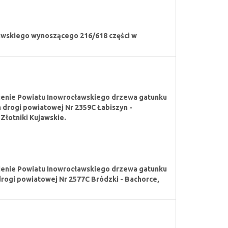
awskiego wynoszącego 216/618 części w
mienie Powiatu Inowrocławskiego drzewa gatunku
 drogi powiatowej Nr 2359C Łabiszyn -
 Złotniki Kujawskie.
mienie Powiatu Inowrocławskiego drzewa gatunku
rogi powiatowej Nr 2577C Bródzki - Bachorce,