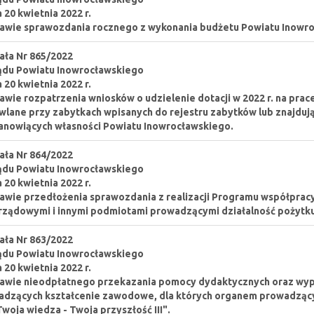
a 20 kwietnia 2022 r.
awie sprawozdania rocznego z wykonania budżetu Powiatu Inowro
ła Nr 865/2022
ądu Powiatu Inowrocławskiego
a 20 kwietnia 2022 r.
awie rozpatrzenia wniosków o udzielenie dotacji w 2022 r. na prac
lane przy zabytkach wpisanych do rejestru zabytków lub znajdują
anowiących własności Powiatu Inowrocławskiego.
ła Nr 864/2022
ądu Powiatu Inowrocławskiego
a 20 kwietnia 2022 r.
awie przedłożenia sprawozdania z realizacji Programu współprac
ządowymi i innymi podmiotami prowadzącymi działalność pożytku
ła Nr 863/2022
ądu Powiatu Inowrocławskiego
a 20 kwietnia 2022 r.
awie nieodpłatnego przekazania pomocy dydaktycznych oraz wypo
dzących kształcenie zawodowe, dla których organem prowadzącym
Twoja wiedza - Twoja przyszłość III".