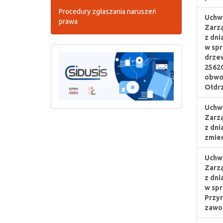
Procedury zgłaszania naruszeń
Uchwa
prawa
Zarz
z dni
w spr
drzew
2562C
obwod
Ołdrz
Uchwa
Zarz
z dni
zmien
Uchwa
Zarz
z dni
w spr
Przyr
zawo