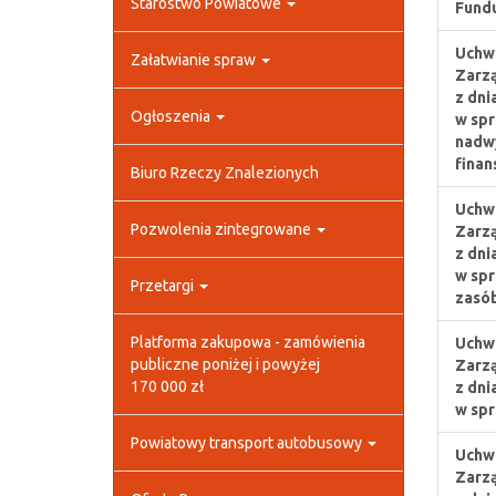
Starostwo Powiatowe
Fundu
Uchwa
Załatwianie spraw
Zarz
z dni
Ogłoszenia
w spr
nadwy
finan
Biuro Rzeczy Znalezionych
Uchwa
Pozwolenia zintegrowane
Zarz
z dni
w spr
Przetargi
zasób
Platforma zakupowa - zamówienia
Uchwa
publiczne poniżej i powyżej
Zarz
170 000 zł
z dni
w spr
Powiatowy transport autobusowy
Uchwa
Zarz