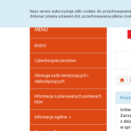
Strona główna
Deklaracja dostępności
Szybk
Nasz serwis wykorzystuje pliki cookies do przechowywani
dokonać zmiany ustawień dot. przechowywania plików cook
MENU
RODO
Cyberbezpieczeństwo
Obsługa osób niesłyszących i
słabosłyszących
Informacje o planowanych pomiarach
Prosz
PEM
Uchwa
Zarz
Informacje ogólne
z dni
w spr