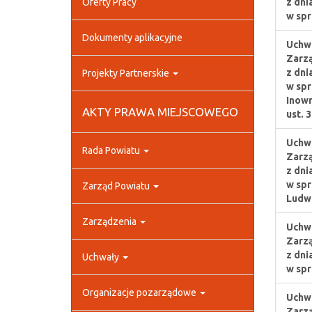
Oferty Pracy
z dni
w spr
Dokumenty aplikacyjne
Uchwa
Zarz
z dni
Projekty Partnerskie
w spr
Inowr
AKTY PRAWA MIEJSCOWEGO
ust. 
Uchwa
Rada Powiatu
Zarz
z dni
w spr
Zarząd Powiatu
Ludwi
Zarządzenia
Uchwa
Zarz
z dni
Uchwały
w spr
Organizacje pozarządowe
Uchwa
Zarz