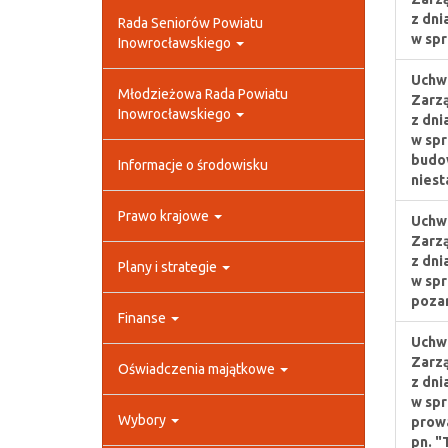
z dni
Rada Seniorów Powiatu
w spr
Inowrocławskiego
Uchwa
Młodzieżowa Rada Powiatu
Zarz
Inowrocławskiego
z dni
w spr
budow
Informacje o środowisku
niest
Prawo krajowe
Uchwa
Zarz
z dni
Plany i strategie
w spr
pozar
Finanse
Uchwa
Zarz
Oświadczenia majątkowe
z dni
w spr
Wybory
prowa
pn. "