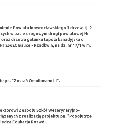
ienie Powiatu Inowrocławskiego 3 drzew, tj. 2
nących w pasie drogowym drogi powiatowej Nr
o oraz drzewa gatunku topola kanadyjska o
 2562C Balice - Rzadkwin, na dz. nr 17/1 w m.
ie pn. "Zostań Omnibusem III".
rektorowi Zespołu Szkół Weterynaryjno-
ązanych z realizacją projektu pn. "Popojutrze
edza Edukacja Rozwój.