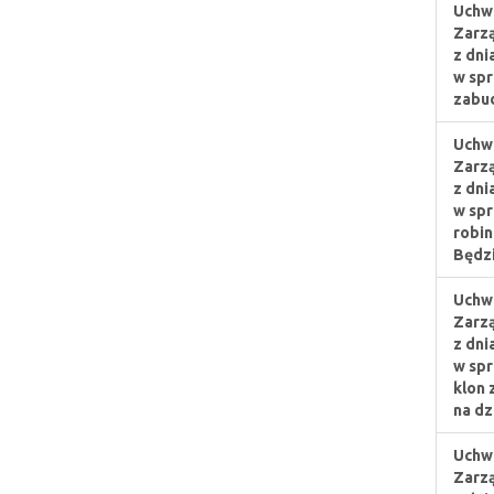
Uchwa
Zarz
z dni
w spr
zabud
Uchwa
Zarz
z dni
w spr
robin
Będzi
Uchwa
Zarz
z dni
w spr
klon 
na dz
Uchwa
Zarz