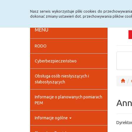
Strona główna
Deklaracja dostępności
Szybk
Nasz serwis wykorzystuje pliki cookies do przechowywani
dokonać zmiany ustawień dot. przechowywania plików cook
MENU
RODO
Cyberbezpieczeństwo
Obsługa osób niesłyszących i
słabosłyszących
Informacje o planowanych pomiarach
Ann
PEM
Informacje ogólne
Dyrektor