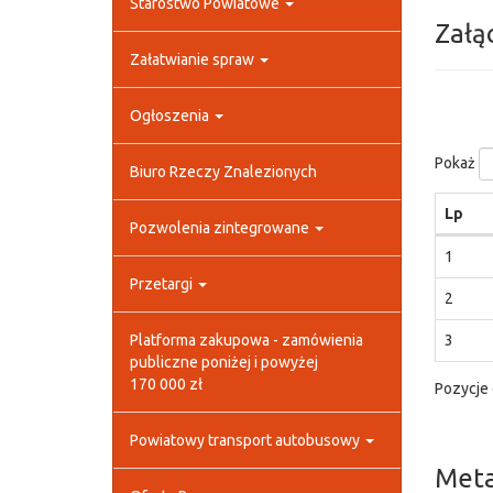
Starostwo Powiatowe
Załą
Załatwianie spraw
Ogłoszenia
Pokaż
Biuro Rzeczy Znalezionych
Lp
Pozwolenia zintegrowane
1
Przetargi
2
Platforma zakupowa - zamówienia
3
publiczne poniżej i powyżej
170 000 zł
Pozycje 
Powiatowy transport autobusowy
Met