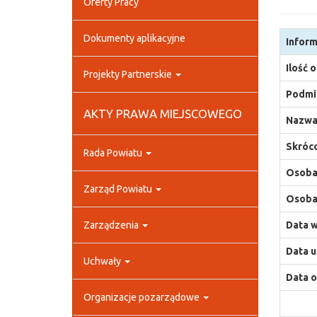
Oferty Pracy
Dokumenty aplikacyjne
Inform
Ilość 
Projekty Partnerskie
Podmio
AKTY PRAWA MIEJSCOWEGO
Nazwa
Skróco
Rada Powiatu
Osoba,
Zarząd Powiatu
Osoba,
Zarządzenia
Data w
Data u
Uchwały
Data o
Organizacje pozarządowe