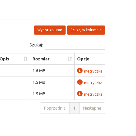
Wybór kolumn
Szukaj w kolumnie
Szukaj:
Opis
Rozmiar
Opcje
1.6 MB
metryczka
1.5 MB
metryczka
1.5 MB
metryczka
Poprzednia
1
Następna