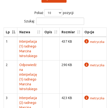
Pokaż
pozycji
Szukaj:
Lp
Nazwa
Opis
Rozmiar
Opcje
1
Interpelacja
437 KB
metryczka
(1) radnego
Marcina
Wrońskiego
2
Odpowiedź
290 KB
metryczka
na
interpelację
(1) radnego
Marcina
Wrońskiego
3
Interpelacja
423 KB
metryczka
(2) radnego
Marcina