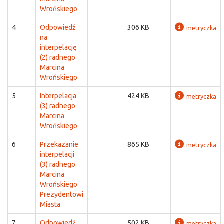
Wrońskiego
4
Odpowiedź
306 KB
metryczka
na
interpelację
(2) radnego
Marcina
Wrońskiego
5
Interpelacja
424 KB
metryczka
(3) radnego
Marcina
Wrońskiego
6
Przekazanie
865 KB
metryczka
interpelacji
(3) radnego
Marcina
Wrońskiego
Prezydentowi
Miasta
7
Odpowiedź
502 KB
metryczka