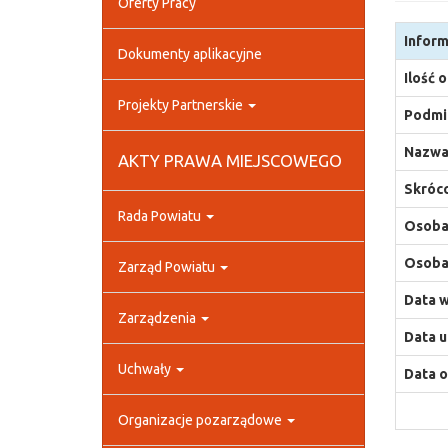
Oferty Pracy
Inform
Dokumenty aplikacyjne
Ilość 
Projekty Partnerskie
Podmio
Nazwa
AKTY PRAWA MIEJSCOWEGO
Skróco
Rada Powiatu
Osoba,
Osoba,
Zarząd Powiatu
Data w
Zarządzenia
Data u
Uchwały
Data o
Organizacje pozarządowe