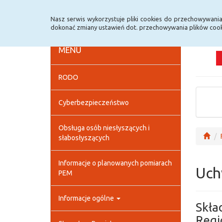
Strona główna
Deklaracja dostępności
Szybk
Nasz serwis wykorzystuje pliki cookies do przechowywani
dokonać zmiany ustawień dot. przechowywania plików cook
MENU
RODO
Cyberbezpieczeństwo
Obsługa osób niesłyszących i
słabosłyszących
Informacje o planowanych pomiarach
Uch
PEM
Informacje ogólne
Skła
Regi