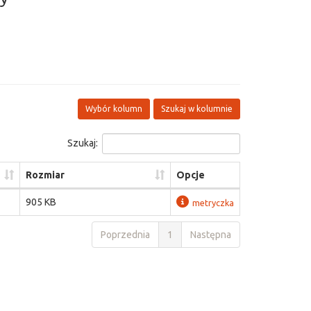
Wybór kolumn
Szukaj w kolumnie
Szukaj:
Rozmiar
Opcje
905 KB
metryczka
Poprzednia
1
Następna