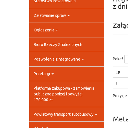
Starostwo Powiatowe
z dni
Załatwianie spraw
Załą
Ogłoszenia
Biuro Rzeczy Znalezionych
Pokaż
Pozwolenia zintegrowane
Lp
Przetargi
1
Platforma zakupowa - zamówienia
publiczne poniżej i powyżej
Pozycje 
170 000 zł
Powiatowy transport autobusowy
Met