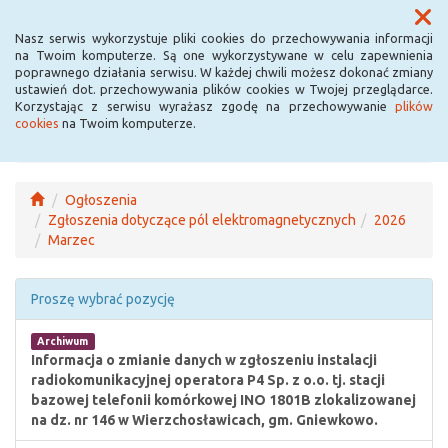
Menu
Nasz serwis wykorzystuje pliki cookies do przechowywania informacji
na Twoim komputerze. Są one wykorzystywane w celu zapewnienia
poprawnego działania serwisu. W każdej chwili możesz dokonać zmiany
ustawień dot. przechowywania plików cookies w Twojej przeglądarce.
Korzystając z serwisu wyrażasz zgodę na przechowywanie
plików
cookies
na Twoim komputerze.
Ogłoszenia
Zgłoszenia dotyczące pól elektromagnetycznych
2026
Marzec
Proszę wybrać pozycję
Archiwum
Informacja o zmianie danych w zgłoszeniu instalacji
radiokomunikacyjnej operatora P4 Sp. z o.o. tj. stacji
bazowej telefonii komórkowej INO 1801B zlokalizowanej
na dz. nr 146 w Wierzchosławicach, gm. Gniewkowo.