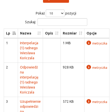
Pokaż
pozycji
Szukaj:
Lp
Nazwa
Opis
Rozmiar
Opcje
1
Interpelacja
1 MB
metryczka
(1) radnego
Wiesława
Kończala
2
Odpowiedź
928 KB
metryczka
na
interpelację
(1) radnego
Wiesława
Kończala
3
Uzupełnienie
572 KB
metryczka
odpowiedzi
na