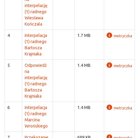
interpelację
(1) radnego
Wiesława
Kończala
4
Interpelacja
1.7 MB
metryczka
(1) radnego
Bartosza
Krajniaka
5
Odpowiedź
1.4 MB
metryczka
na
interpelację
(1) radnego
Bartosza
Krajniaka
6
Interpelacja
1.4 MB
metryczka
(1) radnego
Marcina
Wrońskiego
7
Przekazanie
688 KB
metryczka