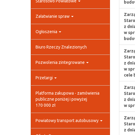
Starostwo Powiatowe
budo
Zarzą
Załatwianie spraw
Staro
z dni
Ogłoszenia
w spr
budo
Biuro Rzeczy Znalezionych
Zarzą
Staro
Pozwolenia zintegrowane
z dni
w spr
cele 
Przetargi
Zarzą
Platforma zakupowa - zamówienia
Staro
publiczne poniżej i powyżej
z dni
170 000 zł
w spr
Zarzą
Powiatowy transport autobusowy
Staro
z dni