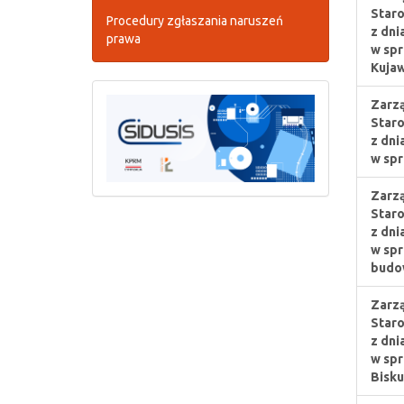
Staro
Procedury zgłaszania naruszeń
z dni
prawa
w spr
Kujaw
Zarzą
Staro
z dni
w spr
Zarzą
Staro
z dni
w spr
budo
Zarzą
Staro
z dni
w spr
Bisku