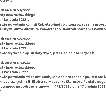
ocławiu.
dzenie Nr 53/2022
sty Inowrocławskiego
a 4 kwietnia 2022 r.
awie powołania Komisji Rekrutacyjnej do przeprowadzenia naboru 
alisty w Biurze Audytu Wewnętrznego i Kontroli Starostwa Powia
dzenie Nr 52/2022
sty Inowrocławskiego
a 1 kwietnia 2022 r.
awie wyrażenia opinii dotyczącej przeniesienia nauczyciela.
dzenie Nr 51/2022
sty Inowrocławskiego
a 1 kwietnia 2022 r.
awie powołania członków komisji do odbioru zadania pn. Remont 
łnosprawnych na II i III piętrze w budynku Starostwa Powiatowego 
zowanego na podstawie umowy nr 471/2021 z dnia 17 grudnia 2021 r
r.