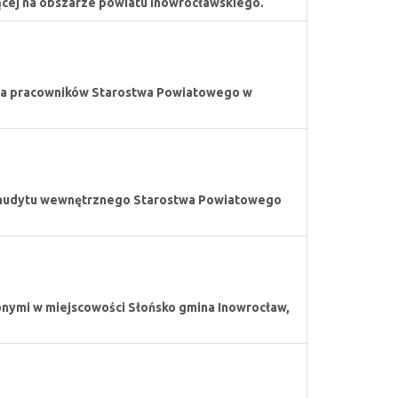
ącej na obszarze powiatu inowrocławskiego.
nia pracowników Starostwa Powiatowego w
 audytu wewnętrznego Starostwa Powiatowego
nymi w miejscowości Słońsko gmina Inowrocław,