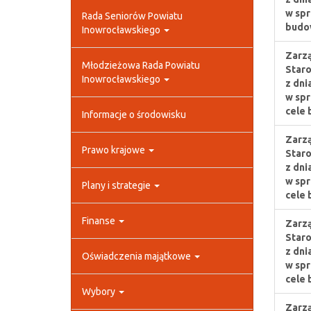
w spr
Rada Seniorów Powiatu
budo
Inowrocławskiego
Zarzą
Młodzieżowa Rada Powiatu
Staro
Inowrocławskiego
z dni
w spr
cele 
Informacje o środowisku
Zarzą
Prawo krajowe
Staro
z dni
w spr
Plany i strategie
cele 
Finanse
Zarzą
Staro
z dni
Oświadczenia majątkowe
w spr
cele 
Wybory
Zarzą