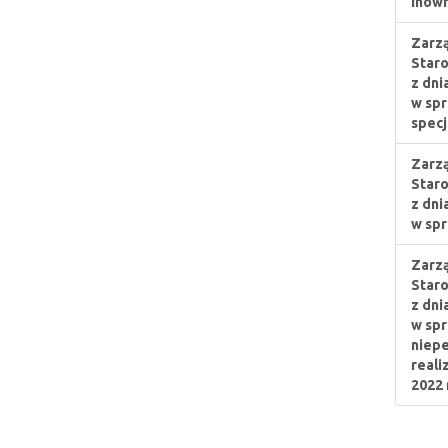
Inowr
Zarzą
Staro
z dni
w spr
specj
Zarzą
Staro
z dni
w spr
Zarzą
Staro
z dni
w spr
niepe
reali
2022 