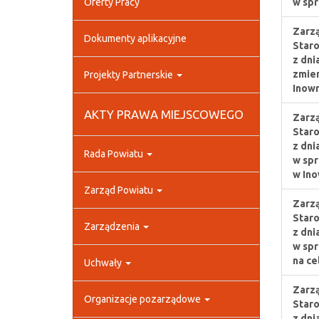
Oferty Pracy
w spr
Zarzą
Dokumenty aplikacyjne
Staro
z dni
zmien
Projekty Partnerskie
Inowr
AKTY PRAWA MIEJSCOWEGO
Zarzą
Staro
z dni
Rada Powiatu
w sp
w Ino
Zarząd Powiatu
Zarzą
Staro
Zarządzenia
z dni
w spr
na ce
Uchwały
Zarzą
Organizacje pozarządowe
Staro
z dni