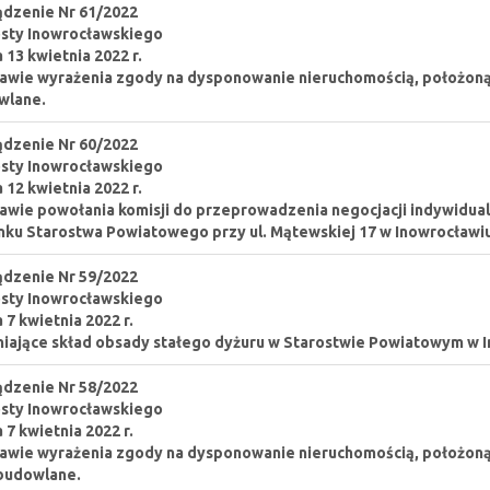
dzenie Nr 61/2022
sty Inowrocławskiego
a 13 kwietnia 2022 r.
awie wyrażenia zgody na dysponowanie nieruchomością, położoną w
wlane.
dzenie Nr 60/2022
sty Inowrocławskiego
a 12 kwietnia 2022 r.
awie powołania komisji do przeprowadzenia negocjacji indywidua
ku Starostwa Powiatowego przy ul. Mątewskiej 17 w Inowrocławiu
dzenie Nr 59/2022
sty Inowrocławskiego
a 7 kwietnia 2022 r.
iające skład obsady stałego dyżuru w Starostwie Powiatowym w 
dzenie Nr 58/2022
sty Inowrocławskiego
a 7 kwietnia 2022 r.
awie wyrażenia zgody na dysponowanie nieruchomością, położoną 
budowlane.