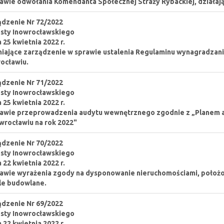
awie odwołania Komendanta Społecznej Straży Rybackiej, działaj
dzenie Nr 72/2022
sty Inowrocławskiego
a 25 kwietnia 2022 r.
iające zarządzenie w sprawie ustalenia Regulaminu wynagradza
ocławiu.
dzenie Nr 71/2022
sty Inowrocławskiego
a 25 kwietnia 2022 r.
rawie przeprowadzenia audytu wewnętrznego zgodnie z „Planem
wrocławiu na rok 2022"
dzenie Nr 70/2022
sty Inowrocławskiego
a 22 kwietnia 2022 r.
awie wyrażenia zgody na dysponowanie nieruchomościami, położo
le budowlane.
dzenie Nr 69/2022
sty Inowrocławskiego
a 22 kwietnia 2022 r.