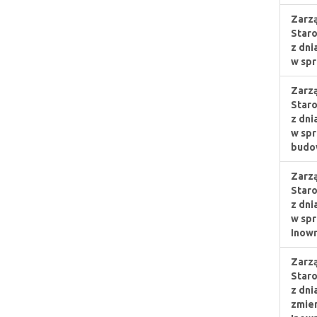
Zarzą
Staro
z dni
w spr
Zarzą
Staro
z dni
w spr
budo
Zarzą
Staro
z dni
w spr
Inowr
Zarzą
Staro
z dni
zmien