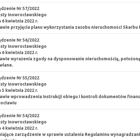
dzenie Nr 57/2022
sty Inowrocławskiego
a 6 kwietnia 2022 r.
awie przyjęcia planu wykorzystania zasobu nieruchomości Skarbu 
dzenie Nr 56/2022
sty Inowrocławskiego
a 6 kwietnia 2022 r.
awie wyrażenia zgody na dysponowanie nieruchomością, położoną w
wlane.
dzenie Nr 55/2022
sty Inowrocławskiego
a 5 kwietnia 2022 r.
awie wprowadzenia Instrukcji obiegu i kontroli dokumentów fin
ocławiu
dzenie Nr 54/2022
sty Inowrocławskiego
a 4 kwietnia 2022 r.
iające zarządzenie w sprawie ustalenia Regulaminu wynagradza