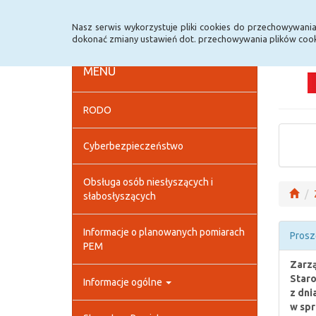
Strona główna
Deklaracja dostępności
Szybk
Nasz serwis wykorzystuje pliki cookies do przechowywani
dokonać zmiany ustawień dot. przechowywania plików cook
MENU
RODO
Cyberbezpieczeństwo
Obsługa osób niesłyszących i
słabosłyszących
Informacje o planowanych pomiarach
Prosz
PEM
Zarzą
Staro
Informacje ogólne
z dni
w spr