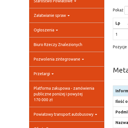
Starostwo Powiatowe
Pokaż
Załatwianie spraw
Lp
Ogłoszenia
1
Biuro Rzeczy Znalezionych
Pozycje 
Pozwolenia zintegrowane
Met
Przetargi
Platforma zakupowa - zamówienia
Inform
publiczne poniżej i powyżej
170 000 zł
Ilość 
Podmio
Powiatowy transport autobusowy
Nazwa