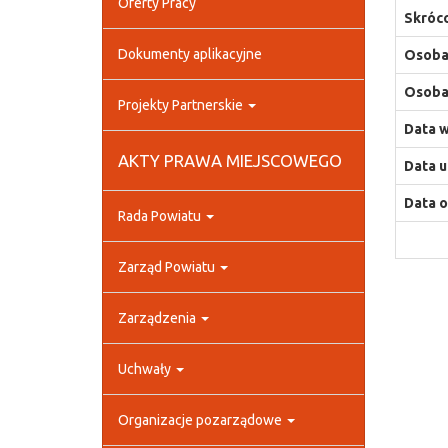
Oferty Pracy
Skróco
Dokumenty aplikacyjne
Osoba,
Osoba,
Projekty Partnerskie
Data w
AKTY PRAWA MIEJSCOWEGO
Data u
Data o
Rada Powiatu
Zarząd Powiatu
Zarządzenia
Uchwały
Organizacje pozarządowe