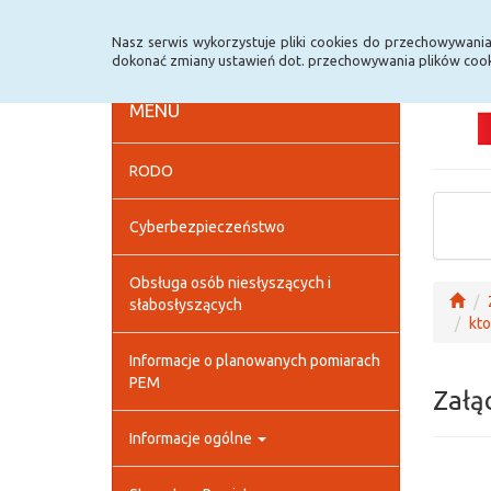
Strona główna
Deklaracja dostępności
Szybk
Nasz serwis wykorzystuje pliki cookies do przechowywani
dokonać zmiany ustawień dot. przechowywania plików cook
MENU
RODO
Cyberbezpieczeństwo
Obsługa osób niesłyszących i
słabosłyszących
kto
Informacje o planowanych pomiarach
PEM
Załą
Informacje ogólne