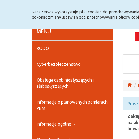
Strona główna
Deklaracja dostępności
Szybk
Nasz serwis wykorzystuje pliki cookies do przechowywani
dokonać zmiany ustawień dot. przechowywania plików cook
MENU
RODO
Cyberbezpieczeństwo
Obsługa osób niesłyszących i
słabosłyszących
Informacje o planowanych pomiarach
Prosz
PEM
Zakup
na ak
Informacje ogólne
Inowr