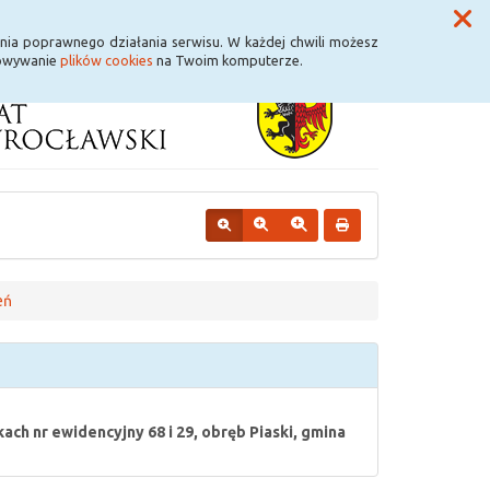
Przycisk wyszukaj duży
Szukaj
nia poprawnego działania serwisu. W każdej chwili możesz
howywanie
plików cookies
na Twoim komputerze.
eń
ch nr ewidencyjny 68 i 29, obręb Piaski, gmina