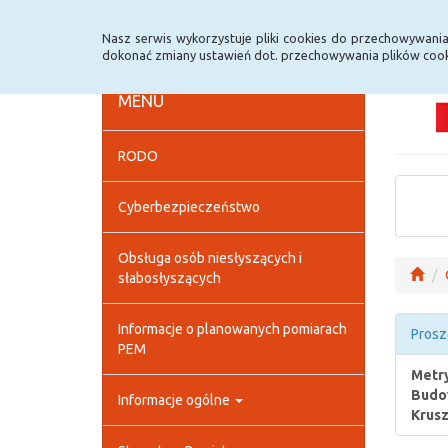
Strona główna
Deklaracja dostępności
Szybk
Nasz serwis wykorzystuje pliki cookies do przechowywani
dokonać zmiany ustawień dot. przechowywania plików cook
MENU
RODO
Cyberbezpieczeństwo
Obsługa osób niesłyszących i
słabosłyszących
Informacje o planowanych pomiarach
Prosz
PEM
Metry
Budow
Informacje ogólne
Krus