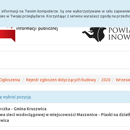
i Internet
E-usługi
a informacji na Twoim komputerze. Są one wykorzystywane w celu zapewnie
ies w Twojej przeglądarce. Korzystając z serwisu wyrażasz zgodę na przec
Ogłoszenia
Rejestr zgłoszeń dotyczących budowy
2020
Wrzesi
ę wybrać pozycję
czka - Gmina Kruszwica
a sieci wodociągowej w miejscowości Maszenice - Piaski na działka
zwica