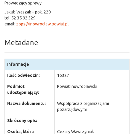
Prowadzący sprawy:
Jakub Waszak – pok. 220
tel. 52 35 92 329.
email:
zops@inowroclaw.powiat.pl
Metadane
Informacje
Ilość odwiedzin:
16327
Podmiot
Powiat Inowrocławski
udostępniający:
Nazwa dokumentu:
Współpraca z organizacjami
pozarządowymi
Skrócony opis:
Osoba, która
Cezary Wawrzyniak