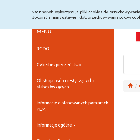
Strona główna
Deklaracja dostępności
Szybk
Nasz serwis wykorzystuje pliki cookies do przechowywani
dokonać zmiany ustawień dot. przechowywania plików cook
MENU
RODO
Cyberbezpieczeństwo
Obsługa osób niesłyszących i
słabosłyszących
Informacje o planowanych pomiarach
PEM
Informacje ogólne