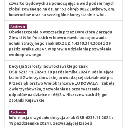
czwartorzędowych za pomocą ujęcia wód podziemnych
zlokalizowanego na dz. nr 153 obręb 0022 Latkowo, gm.
Inowrocław oraz na szczególne korzystanie z wód.
Archiwum
Obwieszczenie o wszczęciu przez Dyrektora Zarządu
Zlewni Wód Polskich w Inowrocławiu postępowania
administracyjnego znak BD.ZUZ.1.4210.314.2024 z 29
października 2024 r. w sprawie udzielenia pozwolenia
wodnoprawnego
Decyzja Starosty Inowrocławskiego znak
OSR.6233.11.2024 z 18 pazdziemika 2024 r. udzielająca
Izabeli Zwierzychowskiej prowadzącej działalność pn.
Przedsiębiorstwo Wielobranżowe ,,U KOWALA" Izabela
Zwierzychowska, zezwolenia na przetwarzanie
odpadów na działce nr 66/2 w Niszczewicach 49, gm.
Ztotniki Kujawskie
Archiwum
Informacja o wydaniu decyzja znak OSR.6233.11.2024 z
18 pazdziemika 2024 r. zezwalającej Izabeli