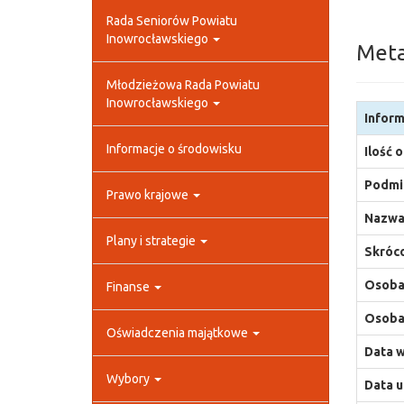
Rada Seniorów Powiatu
Inowrocławskiego
Met
Młodzieżowa Rada Powiatu
Inowrocławskiego
Inform
Informacje o środowisku
Ilość 
Podmio
Prawo krajowe
Nazwa
Plany i strategie
Skróco
Osoba,
Finanse
Osoba,
Oświadczenia majątkowe
Data w
Wybory
Data u