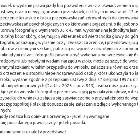
iosek o wydanie prawa jazdy lub pozwolenia wraz z oświadczeniem o spe
ustawy, oraz o niewystępowaniu przesłanek, o których mowa w art. 12 ust.
zeczenie lekarskie o braku przeciwwskazań zdrowotnych do kierowania
zeciwwskazań psychologicznych do kierowania pojazdami, o ile jest on
lorową fotografię o wymiarach 35 x 45 mm, wykonaną na jednolitym jasn
turalny kolor skóry, obejmującą wizerunek od wierzchołka głowy do gór
tografii, pokazującą wyraźnie oczy, zwłaszcza źrenice, i przedstawiającą
ularów z ciemnymi szkłami, patrzącą na wprost z otwartymi oczami niep
mkniętymi ustami; fotografia powinna być wykonana nie wcześniej niż 6
odzonymi lub nabytymi wadami narządu wzroku może załączyć do wniosk
emnymi szkłami; w takim przypadku do wniosku załącza się również orze
b orzeczenie o stopniu niepełnosprawności osoby, która ukończyła 16 l
roku, wydane zgodnie z przepisami ustawy z dnia 27 sierpnia 1997 r. o r
ób niepełnosprawnych (Dz. U. z 2025 r. poz. 913); osoba nosząca nakr
łączyć do wniosku fotografię przedstawiającą ją w nakryciu głowy, o ile
zypadku do wniosku załącza się zaświadczenie o przynależności do ws
eczypospolitej Polskiej; dopuszcza się załączanie zdjęcia wykonaneg
anych;
ody rodzica lub opiekuna prawnego - jeżeli są wymagane
pię posiadanego prawa jazdy - jeżeli posiada.
adaniu wniosku należy przedstawić: