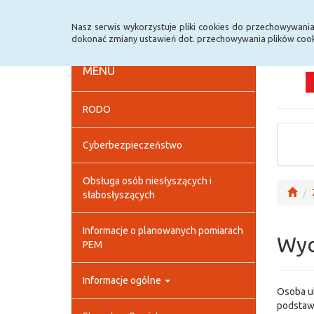
Strona główna
Deklaracja dostępności
Szybk
Nasz serwis wykorzystuje pliki cookies do przechowywani
dokonać zmiany ustawień dot. przechowywania plików cook
MENU
RODO
Cyberbezpieczeństwo
Obsługa osób niesłyszących i
słabosłyszących
Informacje o planowanych pomiarach
Wyd
PEM
Informacje ogólne
Osoba ub
podstawi