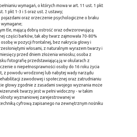
łnianiu wymagań, o których mowa w art. 11 ust. 1 pkt
 1 pkt 1-3 i 5 oraz ust. 2 ustawy;
 pojazdami oraz orzeczenie psychologiczne o braku
o wymagane;
ym tle, mającą dobrą ostrość oraz odwzorowującą
nej części barków, tak aby twarz zajmowała 70-80%
 osobę w pozycji frontalnej, bez nakrycia głowy i
rzesłoniętymi włosami, z naturalnym wyrazem twarzy i
 miesięcy przed dniem złożenia wniosku; osoba z
u fotografię przedstawiającą ją w okularach z
czenie o niepełnosprawności osoby do 16 roku życia
at, z powodu wrodzonej lub nabytej wady narządu
ehabilitacji zawodowej i społecznej oraz zatrudnianiu
ycie głowy zgodnie z zasadami swojego wyznania może
 wizerunek twarzy jest w pełni widoczny - w takim
pólnoty wyznaniowej zarejestrowanej w
o techniką cyfrową zapisanego na zewnętrznym nośniku