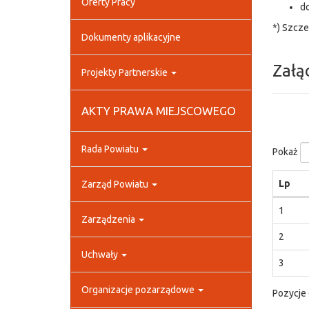
Oferty Pracy
d
*) Szcze
Dokumenty aplikacyjne
Załą
Projekty Partnerskie
AKTY PRAWA MIEJSCOWEGO
Rada Powiatu
Pokaż
Lp
Zarząd Powiatu
1
Zarządzenia
2
Uchwały
3
Organizacje pozarządowe
Pozycje 