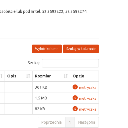
sobiście lub pod nr tel. 52 3592222, 52 3592274.
Wybór kolumn
Szukaj w kolumnie
Szukaj:
Opis
Rozmiar
Opcje
361 KB
metryczka
1.5 MB
metryczka
82 KB
metryczka
Poprzednia
1
Następna