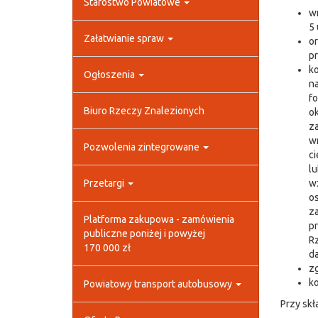
Starostwo Powiatowe
wn
5 
Załatwianie spraw
or
pr
ko
Ogłoszenia
na
fo
Biuro Rzeczy Znalezionych
ok
za
wr
Pozwolenia zintegrowane
ci
lu
Przetargi
wz
os
za
Platforma zakupowa - zamówienia
pr
publiczne poniżej i powyżej
Rz
170 000 zł
d
zg
ko
Powiatowy transport autobusowy
Przy skł