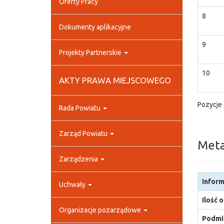
Oferty Pracy
8
Dokumenty aplikacyjne
9
Projekty Partnerskie
10
AKTY PRAWA MIEJSCOWEGO
Pozycje 
Rada Powiatu
Zarząd Powiatu
Met
Zarządzenia
Inform
Uchwały
Ilość 
Organizacje pozarządowe
Podmio