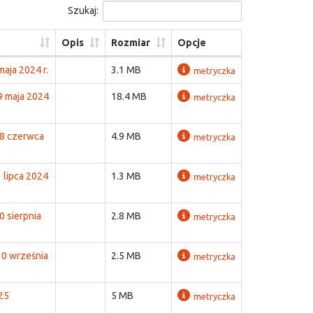
Szukaj:
Opis
Rozmiar
Opcje
aja 2024 r.
3.1 MB
metryczka
9 maja 2024
18.4 MB
metryczka
28 czerwca
4.9 MB
metryczka
 lipca 2024
1.3 MB
metryczka
0 sierpnia
2.8 MB
metryczka
30 września
2.5 MB
metryczka
25
5 MB
metryczka