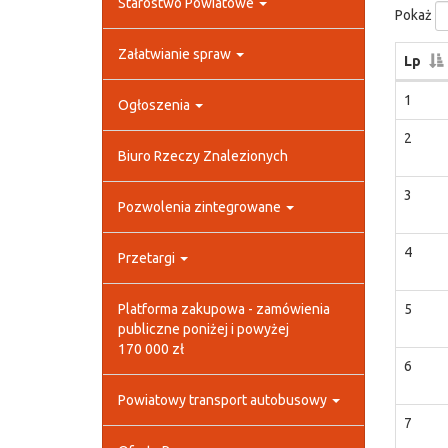
Starostwo Powiatowe
Pokaż
Załatwianie spraw
Lp
1
Ogłoszenia
2
Biuro Rzeczy Znalezionych
3
Pozwolenia zintegrowane
4
Przetargi
Platforma zakupowa - zamówienia
5
publiczne poniżej i powyżej
170 000 zł
6
Powiatowy transport autobusowy
7