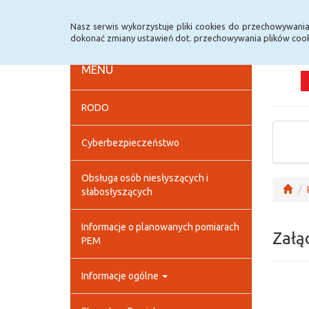
Strona główna
Deklaracja dostępności
Szybk
Nasz serwis wykorzystuje pliki cookies do przechowywani
dokonać zmiany ustawień dot. przechowywania plików cook
MENU
RODO
Cyberbezpieczeństwo
Obsługa osób niesłyszących i
słabosłyszących
Informacje o planowanych pomiarach
Załą
PEM
Informacje ogólne