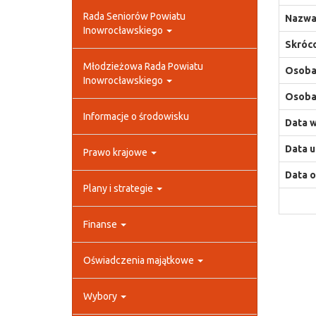
Rada Seniorów Powiatu
Nazwa
Inowrocławskiego
Skróco
Młodzieżowa Rada Powiatu
Osoba,
Inowrocławskiego
Osoba,
Informacje o środowisku
Data w
Data u
Prawo krajowe
Data o
Plany i strategie
Finanse
Oświadczenia majątkowe
Wybory