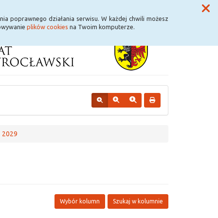
Przycisk wyszukaj duży
Szukaj
nia poprawnego działania serwisu. W każdej chwili możesz
howywanie
plików cookies
na Twoim komputerze.
- 2029
Wybór kolumn
Szukaj w kolumnie