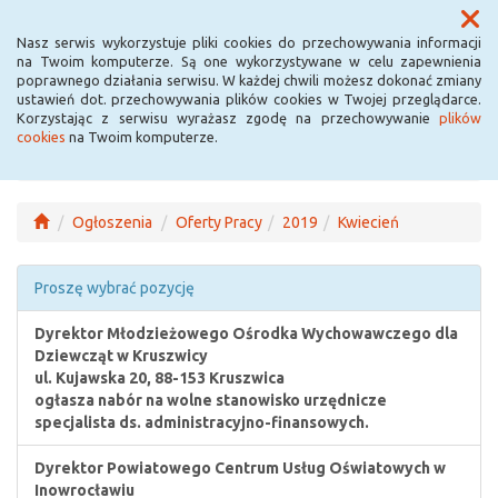
Menu
Nasz serwis wykorzystuje pliki cookies do przechowywania informacji
na Twoim komputerze. Są one wykorzystywane w celu zapewnienia
poprawnego działania serwisu. W każdej chwili możesz dokonać zmiany
ustawień dot. przechowywania plików cookies w Twojej przeglądarce.
Korzystając z serwisu wyrażasz zgodę na przechowywanie
plików
cookies
na Twoim komputerze.
Ogłoszenia
Oferty Pracy
2019
Kwiecień
Proszę wybrać pozycję
Dyrektor Młodzieżowego Ośrodka Wychowawczego dla
Dziewcząt w Kruszwicy
ul. Kujawska 20, 88-153 Kruszwica
ogłasza nabór na wolne stanowisko urzędnicze
specjalista ds. administracyjno-finansowych.
Dyrektor Powiatowego Centrum Usług Oświatowych w
Inowrocławiu