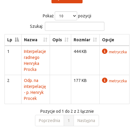
Pokaż
pozycji
Szukaj:
Lp
Nazwa
Opis
Rozmiar
Opcje
1
Interpelacje
444 KB
metryczka
radnego
Henryka
Procka
2
Odp. na
177 KB
metryczka
interpelację
- p. Henryk
Procek
Pozycje od 1 do 2 z 2 łącznie
Poprzednia
1
Następna