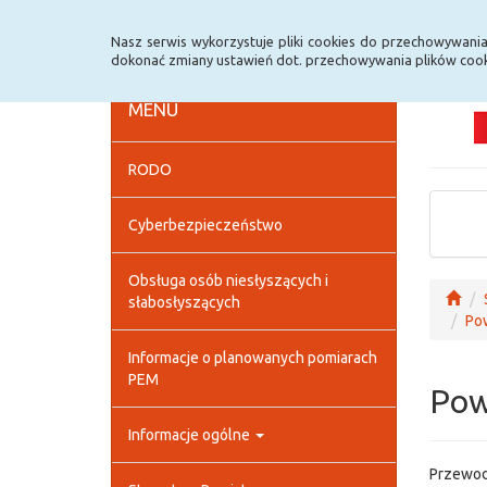
Strona główna
Deklaracja dostępności
Szybk
Nasz serwis wykorzystuje pliki cookies do przechowywani
dokonać zmiany ustawień dot. przechowywania plików cook
MENU
RODO
Cyberbezpieczeństwo
Obsługa osób niesłyszących i
słabosłyszących
Pow
Informacje o planowanych pomiarach
PEM
Pow
Informacje ogólne
Przewod