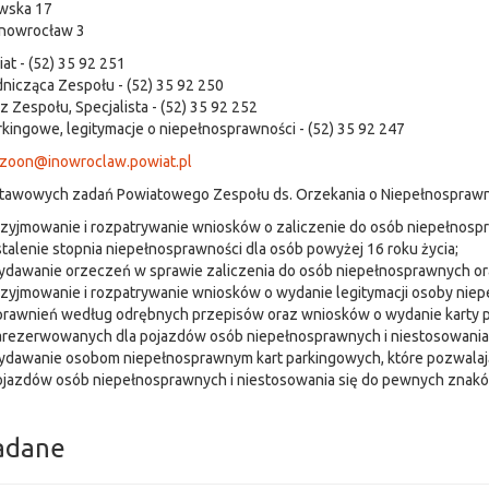
ewska 17
Inowrocław 3
iat - (52) 35 92 251
icząca Zespołu - (52) 35 92 250
z Zespołu, Specjalista - (52) 35 92 252
rkingowe, legitymacje o niepełnosprawności - (52) 35 92 247
zoon@inowroclaw.powiat.pl
tawowych zadań Powiatowego Zespołu ds. Orzekania o Niepełnosprawno
zyjmowanie i rozpatrywanie wniosków o zaliczenie do osób niepełnospra
talenie stopnia niepełnosprawności dla osób powyżej 16 roku życia;
dawanie orzeczeń w sprawie zaliczenia do osób niepełnosprawnych ora
zyjmowanie i rozpatrywanie wniosków o wydanie legitymacji osoby niepeł
rawnień według odrębnych przepisów oraz wniosków o wydanie karty p
arezerwowanych dla pojazdów osób niepełnosprawnych i niestosowani
ydawanie osobom niepełnosprawnym kart parkingowych, które pozwalaj
ojazdów osób niepełnosprawnych i niestosowania się do pewnych znak
adane