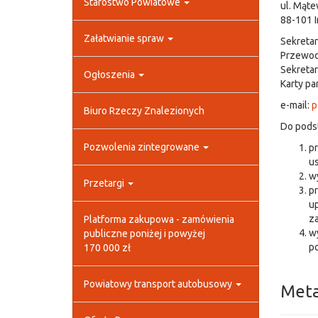
Starostwo Powiatowe
ul. Mąt
88-101 
Załatwianie spraw
Sekretar
Przewodn
Sekretar
Ogłoszenia
Karty pa
e-mail:
p
Biuro Rzeczy Znalezionych
Do pods
Pozwolenia zintegrowane
pr
us
wy
Przetargi
pr
up
z
Platforma zakupowa - zamówienia
w
publiczne poniżej i powyżej
p
170 000 zł
Powiatowy transport autobusowy
Met