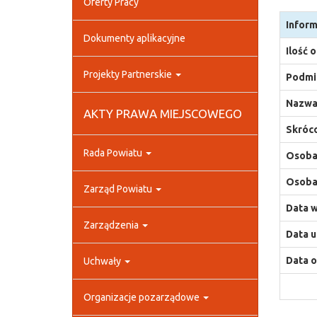
Oferty Pracy
Inform
Dokumenty aplikacyjne
Ilość 
Projekty Partnerskie
Podmio
Nazwa
AKTY PRAWA MIEJSCOWEGO
Skróco
Rada Powiatu
Osoba,
Osoba,
Zarząd Powiatu
Data w
Zarządzenia
Data u
Data o
Uchwały
Organizacje pozarządowe