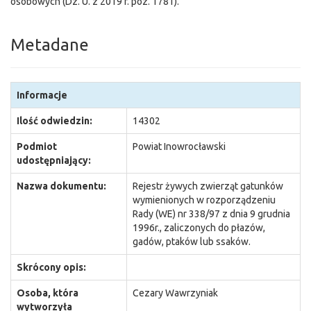
osobowych (Dz. U. z 2019 r. poz. 1781).
Metadane
Informacje
Ilość odwiedzin:
14302
Podmiot
Powiat Inowrocławski
udostępniający:
Nazwa dokumentu:
Rejestr żywych zwierząt gatunków
wymienionych w rozporządzeniu
Rady (WE) nr 338/97 z dnia 9 grudnia
1996r., zaliczonych do płazów,
gadów, ptaków lub ssaków.
Skrócony opis:
Osoba, która
Cezary Wawrzyniak
wytworzyła