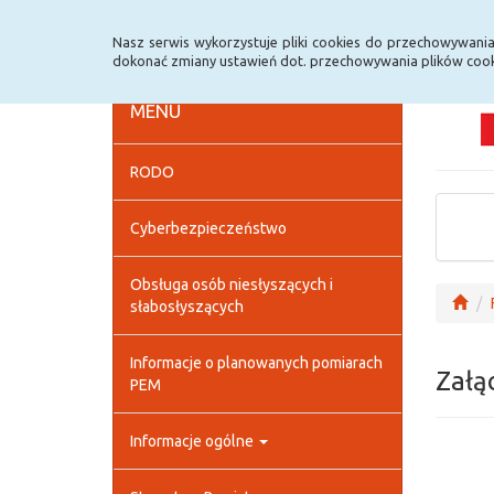
Strona główna
Deklaracja dostępności
Szybk
Nasz serwis wykorzystuje pliki cookies do przechowywani
dokonać zmiany ustawień dot. przechowywania plików cook
MENU
RODO
Cyberbezpieczeństwo
Obsługa osób niesłyszących i
słabosłyszących
Informacje o planowanych pomiarach
Załą
PEM
Informacje ogólne