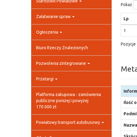
Starostwo Powiatowe
Pokaż
Załatwianie spraw
Lp
1
Ogłoszenia
Pozycje 
Biuro Rzeczy Znalezionych
Pozwolenia zintegrowane
Met
Przetargi
Inform
Platforma zakupowa - zamówienia
publiczne poniżej i powyżej
Ilość 
170 000 zł
Podmio
Powiatowy transport autobusowy
Nazwa
Skróco