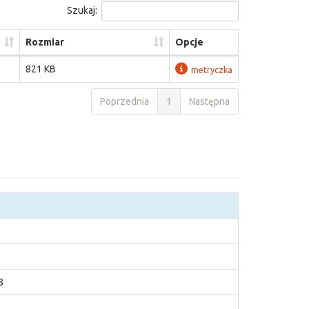
Szukaj:
Rozmiar
Opcje
821 KB
metryczka
Poprzednia
1
Następna
8