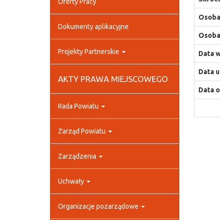
Oferty Pracy
Osoba,
Dokumenty aplikacyjne
Osoba,
Projekty Partnerskie
Data w
Data u
AKTY PRAWA MIEJSCOWEGO
Data o
Rada Powiatu
Zarząd Powiatu
Zarządzenia
Uchwały
Organizacje pozarządowe