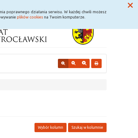
Przycisk wyszukaj duży
Szukaj
nia poprawnego działania serwisu. W każdej chwili możesz
howywanie
plików cookies
na Twoim komputerze.
Wybór kolumn
Szukaj w kolumnie