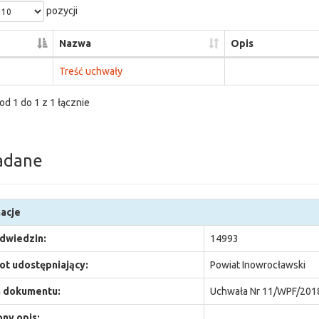
pozycji
Nazwa
Opis
Treść uchwały
od 1 do 1 z 1 łącznie
adane
acje
odwiedzin:
14993
t udostępniający:
Powiat Inowrocławski
 dokumentu:
Uchwała Nr 11/WPF/201
ny opis: