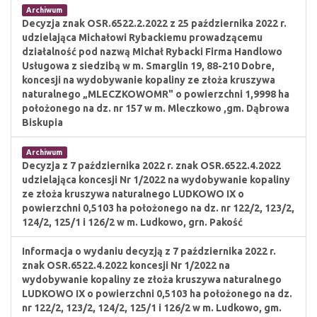
Archiwum
Decyzja znak OSR.6522.2.2022 z 25 października 2022 r.
udzielająca Michałowi Rybackiemu prowadzącemu
działalność pod nazwą Michał Rybacki Firma Handlowo
Usługowa z siedzibą w m. Smarglin 19, 88-210 Dobre,
koncesji na wydobywanie kopaliny ze złoża kruszywa
naturalnego „MLECZKOWOMR" o powierzchni 1,9998 ha
położonego na dz. nr 157 w m. Mleczkowo ,gm. Dąbrowa
Biskupia
Archiwum
Decyzja z 7 października 2022 r. znak OSR.6522.4.2022
udzielająca koncesji Nr 1/2022 na wydobywanie kopaliny
ze złoża kruszywa naturalnego LUDKOWO IX o
powierzchni 0,5103 ha położonego na dz. nr 122/2, 123/2,
124/2, 125/1 i 126/2 w m. Ludkowo, grn. Pakość
Informacja o wydaniu decyzją z 7 października 2022 r.
znak OSR.6522.4.2022 koncesji Nr 1/2022 na
wydobywanie kopaliny ze złoża kruszywa naturalnego
LUDKOWO IX o powierzchni 0,5103 ha położonego na dz.
nr 122/2, 123/2, 124/2, 125/1 i 126/2 w m. Ludkowo, gm.