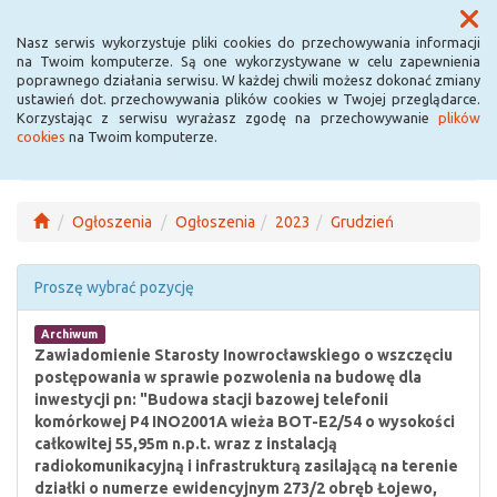
Menu
Nasz serwis wykorzystuje pliki cookies do przechowywania informacji
na Twoim komputerze. Są one wykorzystywane w celu zapewnienia
poprawnego działania serwisu. W każdej chwili możesz dokonać zmiany
ustawień dot. przechowywania plików cookies w Twojej przeglądarce.
Korzystając z serwisu wyrażasz zgodę na przechowywanie
plików
cookies
na Twoim komputerze.
Ogłoszenia
Ogłoszenia
2023
Grudzień
Proszę wybrać pozycję
Archiwum
Zawiadomienie Starosty Inowrocławskiego o wszczęciu
postępowania w sprawie pozwolenia na budowę dla
inwestycji pn: "Budowa stacji bazowej telefonii
komórkowej P4 INO2001A wieża BOT-E2/54 o wysokości
całkowitej 55,95m n.p.t. wraz z instalacją
radiokomunikacyjną i infrastrukturą zasilającą na terenie
działki o numerze ewidencyjnym 273/2 obręb Łojewo,