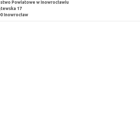
ostwo Powiatowe w Inowrocławiu
ątewska 17
0 Inowrocław