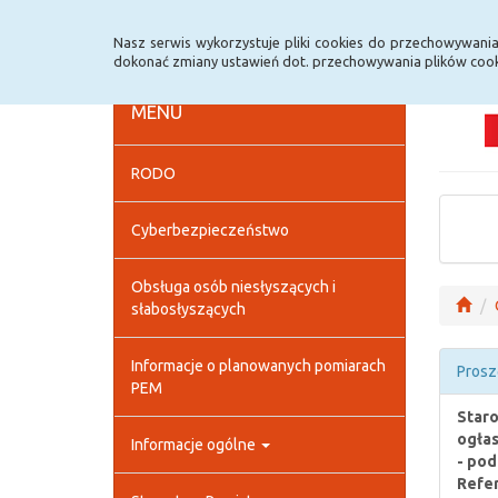
Strona główna
Deklaracja dostępności
Szybk
Nasz serwis wykorzystuje pliki cookies do przechowywani
dokonać zmiany ustawień dot. przechowywania plików cook
MENU
RODO
Cyberbezpieczeństwo
Obsługa osób niesłyszących i
słabosłyszących
Informacje o planowanych pomiarach
Prosz
PEM
Staro
ogłas
Informacje ogólne
- pod
Refer