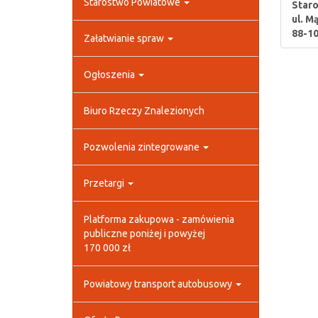
Starostwo Powiatowe
Star
ul. M
88-10
Załatwianie spraw
Ogłoszenia
Biuro Rzeczy Znalezionych
Pozwolenia zintegrowane
Przetargi
Platforma zakupowa - zamówienia
publiczne poniżej i powyżej
170 000 zł
Powiatowy transport autobusowy