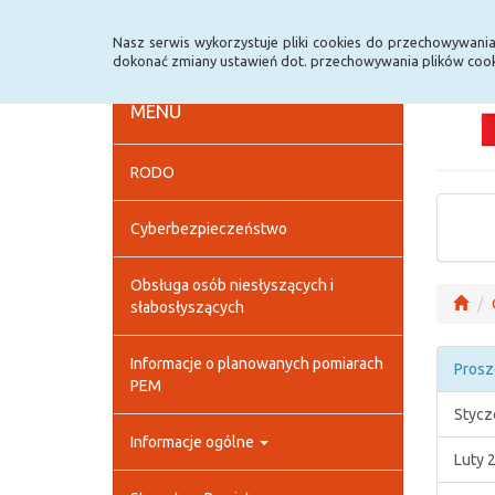
Strona główna
Deklaracja dostępności
Szybk
Nasz serwis wykorzystuje pliki cookies do przechowywani
dokonać zmiany ustawień dot. przechowywania plików cook
MENU
RODO
Cyberbezpieczeństwo
Obsługa osób niesłyszących i
słabosłyszących
Informacje o planowanych pomiarach
Prosz
PEM
Stycz
Informacje ogólne
Luty 