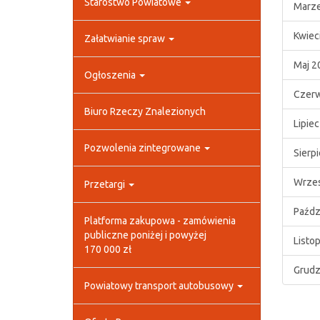
Starostwo Powiatowe
Marze
Kwiec
Załatwianie spraw
Maj 2
Ogłoszenia
Czerw
Biuro Rzeczy Znalezionych
Lipie
Pozwolenia zintegrowane
Sierp
Wrzes
Przetargi
Paźdz
Platforma zakupowa - zamówienia
publiczne poniżej i powyżej
Listo
170 000 zł
Grudz
Powiatowy transport autobusowy