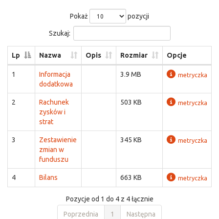
Pokaż
pozycji
Szukaj:
Lp
Nazwa
Opis
Rozmiar
Opcje
1
Informacja
3.9 MB
metryczka
dodatkowa
2
Rachunek
503 KB
metryczka
zysków i
strat
3
Zestawienie
345 KB
metryczka
zmian w
funduszu
4
Bilans
663 KB
metryczka
Pozycje od 1 do 4 z 4 łącznie
Poprzednia
1
Następna