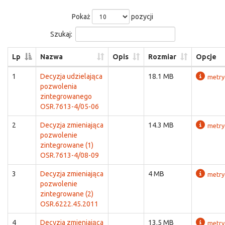
Pokaż
pozycji
Szukaj:
Lp
Nazwa
Opis
Rozmiar
Opcje
1
Decyzja udzielająca
18.1 MB
metry
pozwolenia
zintegrowanego
OSR.7613-4/05-06
2
Decyzja zmieniająca
14.3 MB
metry
pozwolenie
zintegrowane (1)
OSR.7613-4/08-09
3
Decyzja zmieniająca
4 MB
metry
pozwolenie
zintegrowane (2)
OSR.6222.45.2011
4
Decyzja zmieniająca
13.5 MB
metry