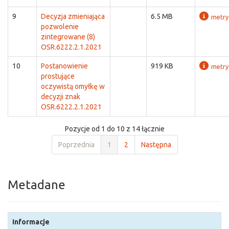
9
Decyzja zmieniająca
6.5 MB
metry
pozwolenie
zintegrowane (8)
OSR.6222.2.1.2021
10
Postanowienie
919 KB
metry
prostujące
oczywistą omyłkę w
decyzji znak
OSR.6222.2.1.2021
Pozycje od 1 do 10 z 14 łącznie
Poprzednia
1
2
Następna
Metadane
Informacje