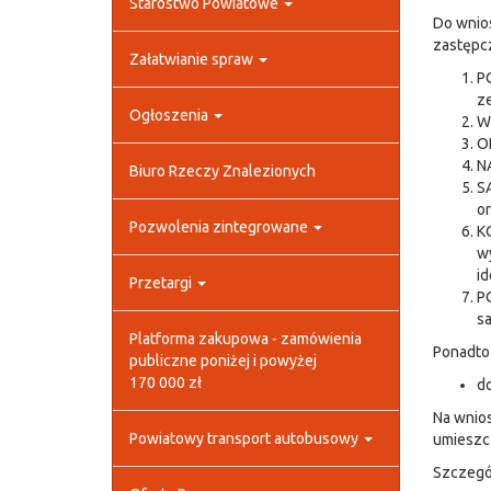
Starostwo Powiatowe
Do wnios
zastępcz
Załatwianie spraw
PO
ze
Ogłoszenia
W
O
N
Biuro Rzeczy Znalezionych
S
or
Pozwolenia zintegrowane
KO
w
id
Przetargi
P
s
Platforma zakupowa - zamówienia
Ponadto 
publiczne poniżej i powyżej
170 000 zł
do
Na wnios
Powiatowy transport autobusowy
umieszcz
Szczegół