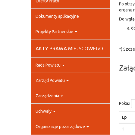
Oferty Pracy
Po otrzy
organu r
Dokumenty aplikacyjne
Do wglą
d
Projekty Partnerskie
AKTY PRAWA MIEJSCOWEGO
*) Szcze
Rada Powiatu
Załą
Zarząd Powiatu
Zarządzenia
Pokaż
Uchwały
Lp
Organizacje pozarządowe
1