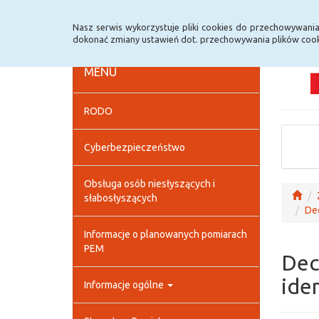
Strona główna
Deklaracja dostępności
Szybk
Nasz serwis wykorzystuje pliki cookies do przechowywani
dokonać zmiany ustawień dot. przechowywania plików cook
MENU
RODO
Cyberbezpieczeństwo
Obsługa osób niesłyszących i
słabosłyszących
Dec
Informacje o planowanych pomiarach
PEM
Dec
ide
Informacje ogólne