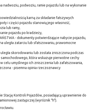
 na nadwoziu, podwoziu, ramie pojazdu lub na wykonanie
owiedzialnością karną za składanie fałszywych
poły i części pojazdu stanowią jego własność,
a lub ramy,
nie pojazdu po kradzieży,
STWA - dokumenty potwierdzające nabycie pojazdu,
 uległa zatarciu lub sfałszowaniu, prawomocne
 uległa skorodowaniu lub została zniszczona podczas
y samochodowego, która wskazuje pierwotne cechy
w celu umyślnego ich zniszczenia lub zafałszowania,
zczona - pisemna opinia rzeczoznawcy
e Stację Kontroli Pojazdów, posiadającą uprawnienie do
amionowej zastępczej (wyróżnik "h").
rocławiu.