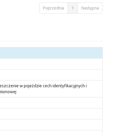
Poprzednia
1
Następna
eszczenie w pojeździe cech identyfikacyjnych i
amionowej