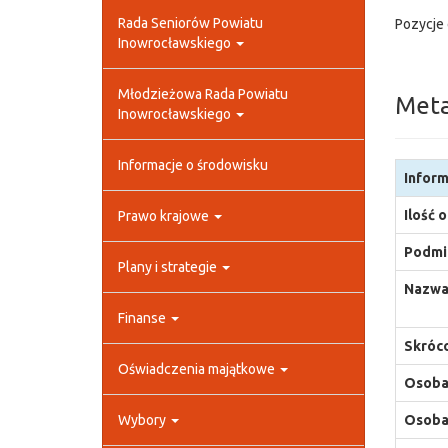
Rada Seniorów Powiatu
Pozycje 
Inowrocławskiego
Młodzieżowa Rada Powiatu
Met
Inowrocławskiego
Informacje o środowisku
Inform
Ilość 
Prawo krajowe
Podmio
Plany i strategie
Nazwa
Finanse
Skróco
Oświadczenia majątkowe
Osoba,
Wybory
Osoba,