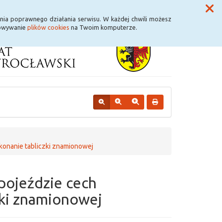
Przycisk wyszukaj duży
Szukaj
nia poprawnego działania serwisu. W każdej chwili możesz
howywanie
plików cookies
na Twoim komputerze.
ykonanie tabliczki znamionowej
pojeździe cech
zki znamionowej