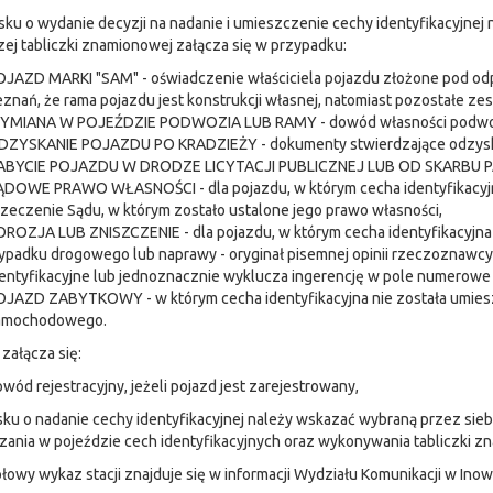
ku o wydanie decyzji na nadanie i umieszczenie cechy identyfikacyjnej
ej tabliczki znamionowej załącza się w przypadku:
JAZD MARKI "SAM" - oświadczenie właściciela pojazdu złożone pod odp
znań, że rama pojazdu jest konstrukcji własnej, natomiast pozostałe zes
YMIANA W POJEŹDZIE PODWOZIA LUB RAMY - dowód własności podwozi
DZYSKANIE POJAZDU PO KRADZIEŻY - dokumenty stwierdzające odzyska
ABYCIE POJAZDU W DRODZE LICYTACJI PUBLICZNEJ LUB OD SKARBU PAŃ
ĄDOWE PRAWO WŁASNOŚCI - dla pojazdu, w którym cecha identyfikacyjna
zeczenie Sądu, w którym zostało ustalone jego prawo własności,
ROZJA LUB ZNISZCZENIE - dla pojazdu, w którym cecha identyfikacyjna
ypadku drogowego lub naprawy - oryginał pisemnej opinii rzeczoznawc
entyfikacyjne lub jednoznacznie wyklucza ingerencję w pole numerowe 
OJAZD ZABYTKOWY - w którym cecha identyfikacyjna nie została umies
amochodowego.
załącza się:
wód rejestracyjny, jeżeli pojazd jest zarejestrowany,
ku o nadanie cechy identyfikacyjnej należy wskazać wybraną przez siebi
ania w pojeździe cech identyfikacyjnych oraz wykonywania tabliczki zn
owy wykaz stacji znajduje się w informacji Wydziału Komunikacji w Inow