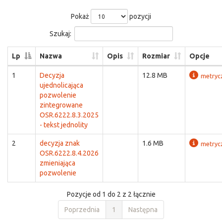
Pokaż
pozycji
Szukaj:
Lp
Nazwa
Opis
Rozmiar
Opcje
1
Decyzja
12.8 MB
metryc
ujednolicająca
pozwolenie
zintegrowane
OSR.6222.8.3.2025
- tekst jednolity
2
decyzja znak
1.6 MB
metryc
OSR.6222.8.4.2026
zmieniająca
pozwolenie
Pozycje od 1 do 2 z 2 łącznie
Poprzednia
1
Następna