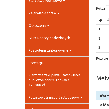
Starostwo Powiatowe
Pokaż
Załatwianie spraw
Lp
Ogłoszenia
1
Biuro Rzeczy Znalezionych
2
3
Pozwolenia zintegrowane
Pozycje 
Przetargi
Platforma zakupowa - zamówienia
Met
publiczne poniżej i powyżej
170 000 zł
Inform
Powiatowy transport autobusowy
Ilość 