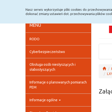
Strona główna
Deklaracja dostępności
Szybk
Nasz serwis wykorzystuje pliki cookies do przechowywani
dokonać zmiany ustawień dot. przechowywania plików cook
MENU
RODO
Cyberbezpieczeństwo
Obsługa osób niesłyszących i
słabosłyszących
LXV
Informacje o planowanych pomiarach
PEM
Załą
Informacje ogólne