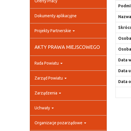
Oferty Pracy
Podmio
Dokumenty aplikacyjne
Nazwa
Skróco
Projekty Partnerskie
Osoba,
AKTY PRAWA MIEJSCOWEGO
Osoba,
Data w
Rada Powiatu
Data u
Zarząd Powiatu
Data o
Zarządzenia
Uchwały
Organizacje pozarządowe