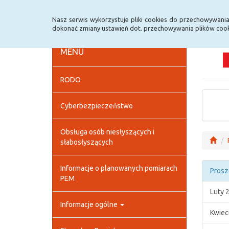
Strona główna
Deklaracja dostępności
Szybk
Nasz serwis wykorzystuje pliki cookies do przechowywani
dokonać zmiany ustawień dot. przechowywania plików cook
MENU
RODO
Cyberbezpieczeństwo
Obsługa osób niesłyszących i
słabosłyszących
Informacje o planowanych pomiarach
Prosz
PEM
Luty 
Informacje ogólne
Kwiec