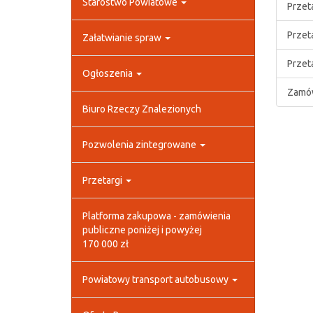
Starostwo Powiatowe
Przet
Przet
Załatwianie spraw
Przeta
Ogłoszenia
Zamów
Biuro Rzeczy Znalezionych
Pozwolenia zintegrowane
Przetargi
Platforma zakupowa - zamówienia
publiczne poniżej i powyżej
170 000 zł
Powiatowy transport autobusowy