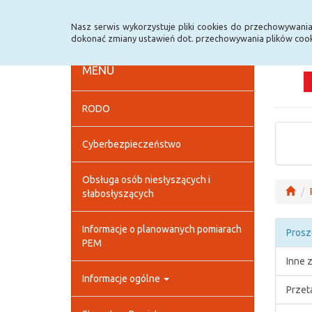
Strona główna
Deklaracja dostępności
Szybk
Nasz serwis wykorzystuje pliki cookies do przechowywani
dokonać zmiany ustawień dot. przechowywania plików cook
MENU
RODO
Cyberbezpieczeństwo
Obsługa osób niesłyszących i
słabosłyszących
Informacje o planowanych pomiarach
Prosz
PEM
Inne 
Informacje ogólne
Przet