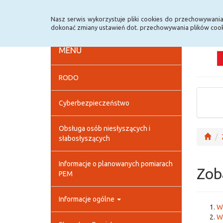
Strona główna
Deklaracja dostępności
Szybk
Nasz serwis wykorzystuje pliki cookies do przechowywani
dokonać zmiany ustawień dot. przechowywania plików cook
MENU
RODO
Cyberbezpieczeństwo
Obsługa osób niesłyszących i
słabosłyszących
Informacje o planowanych pomiarach
Zob
PEM
Informacje ogólne
Wy
W