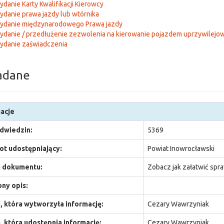
danie Karty Kwalifikacji Kierowcy
danie prawa jazdy lub wtórnika
ydanie międzynarodowego Prawa jazdy
ydanie / przedłużenie zezwolenia na kierowanie pojazdem uprzywilej
ydanie zaświadczenia
adane
acje
odwiedzin:
5369
t udostępniający:
Powiat Inowrocławski
 dokumentu:
Zobacz jak załatwić spr
ny opis:
 która wytworzyła informację:
Cezary Wawrzyniak
 która udostępnia informację:
Cezary Wawrzyniak