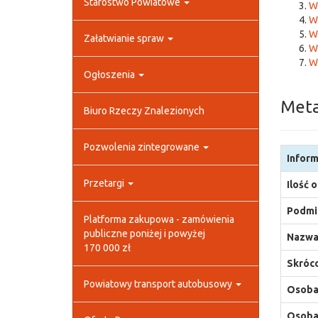
Starostwo Powiatowe
Wy
Wy
W
Załatwianie spraw
W
W
Ogłoszenia
Met
Biuro Rzeczy Znalezionych
Pozwolenia zintegrowane
Inform
Przetargi
Ilość 
Podmio
Platforma zakupowa - zamówienia
publiczne poniżej i powyżej
Nazwa
170 000 zł
Skróco
Powiatowy transport autobusowy
Osoba,
Osoba,