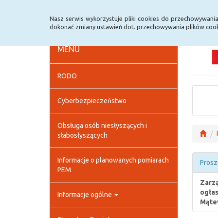
Strona główna
Deklaracja dostępności
Szybk
Nasz serwis wykorzystuje pliki cookies do przechowywani
dokonać zmiany ustawień dot. przechowywania plików cook
MENU
RODO
Cyberbezpieczeństwo
Obsługa osób niesłyszących i
słabosłyszących
Informacje o planowanych pomiarach
Prosz
PEM
Zarz
ogłas
Informacje ogólne
Mątew