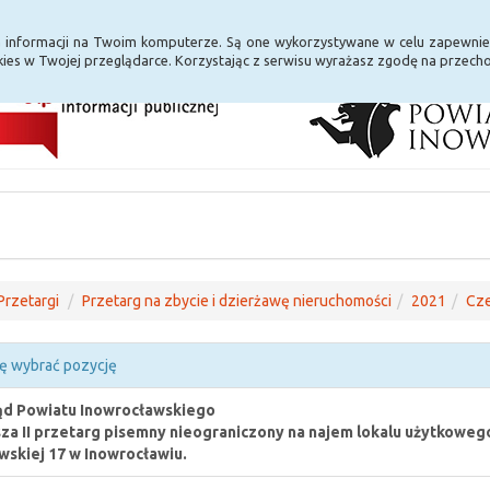
i Internet
E-usługi
a informacji na Twoim komputerze. Są one wykorzystywane w celu zapewnie
ies w Twojej przeglądarce. Korzystając z serwisu wyrażasz zgodę na przec
Przetargi
Przetarg na zbycie i dzierżawę nieruchomości
2021
Cze
ę wybrać pozycję
ąd Powiatu Inowrocławskiego
za II przetarg pisemny nieograniczony na najem lokalu użytkowe
skiej 17 w Inowrocławiu.