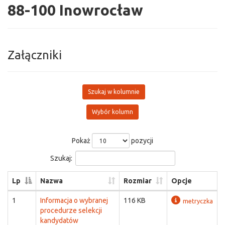
88-100 Inowrocław
Załączniki
Szukaj w kolumnie
Wybór kolumn
Pokaż
pozycji
Szukaj:
Lp
Nazwa
Rozmiar
Opcje
1
Informacja o wybranej
116 KB
metryczka
procedurze selekcji
kandydatów