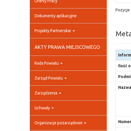
Oferty Pracy
Pozycje 
Dokumenty aplikacyjne
Projekty Partnerskie
Met
AKTY PRAWA MIEJSCOWEGO
Inform
Rada Powiatu
Ilość 
Podmio
Zarząd Powiatu
Nazwa
Zarządzenia
Uchwały
Numer 
Organizacje pozarządowe