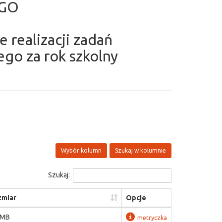
EGO
e realizacji zadań
go za rok szkolny
Wybór kolumn
Szukaj w kolumnie
Szukaj:
zmiar
Opcje
 MB
metryczka