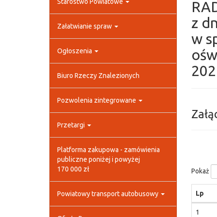
Starostwo Powiatowe
RA
z dn
Załatwianie spraw
w sp
ośw
Ogłoszenia
202
Biuro Rzeczy Znalezionych
Pozwolenia zintegrowane
Załą
Przetargi
Platforma zakupowa - zamówienia
publiczne poniżej i powyżej
170 000 zł
Pokaż
Lp
Powiatowy transport autobusowy
1