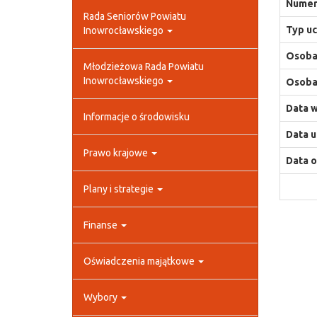
Numer
Rada Seniorów Powiatu
Typ uc
Inowrocławskiego
Osoba,
Młodzieżowa Rada Powiatu
Inowrocławskiego
Osoba,
Data w
Informacje o środowisku
Data u
Prawo krajowe
Data o
Plany i strategie
Finanse
Oświadczenia majątkowe
Wybory