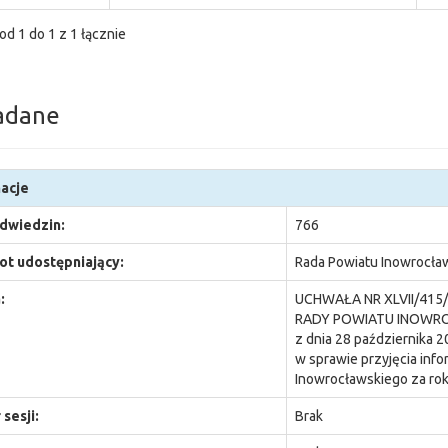
od 1 do 1 z 1 łącznie
adane
acje
odwiedzin:
766
t udostępniający:
Rada Powiatu Inowrocła
:
UCHWAŁA NR XLVII/415
RADY POWIATU INOWR
z dnia 28 października 20
w sprawie przyjęcia info
Inowrocławskiego za ro
sesji:
Brak