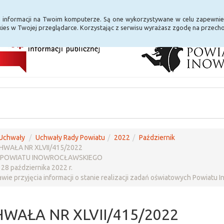
i Internet
E-usługi
a informacji na Twoim komputerze. Są one wykorzystywane w celu zapewnie
ies w Twojej przeglądarce. Korzystając z serwisu wyrażasz zgodę na przec
Uchwały
Uchwały Rady Powiatu
2022
Październik
HWAŁA NR XLVII/415/2022
 POWIATU INOWROCŁAWSKIEGO
 28 października 2022 r.
wie przyjęcia informacji o stanie realizacji zadań oświatowych Powiatu
WAŁA NR XLVII/415/2022