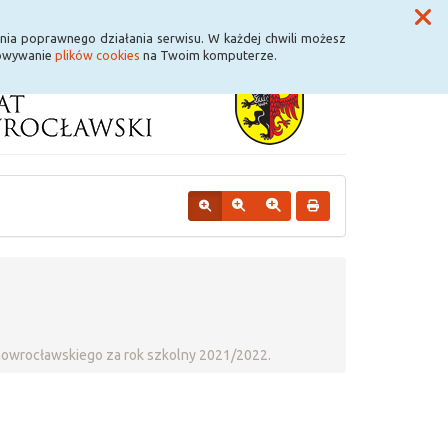
Przycisk wyszukaj duży
Szukaj
nia poprawnego działania serwisu. W każdej chwili możesz
howywanie
plików cookies
na Twoim komputerze.
 Inowrocławskiego za rok szkolny 2021/2022.