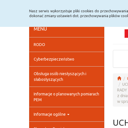
Strona główna
Deklaracja dostępności
Szybk
Nasz serwis wykorzystuje pliki cookies do przechowywani
dokonać zmiany ustawień dot. przechowywania plików cook
MENU
RODO
Cyberbezpieczeństwo
Obsługa osób niesłyszących i
słabosłyszących
UC
RADY
Informacje o planowanych pomiarach
z dnia
PEM
w spra
Informacje ogólne
UCH